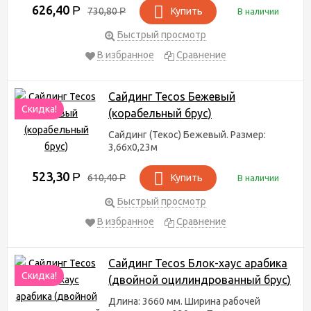
626,40
Р
730,80
Р
Купить
В наличии
Быстрый просмотр
В избранное
Сравнение
Сайдинг Tecos Бежевый
Скидка!
(корабельный брус)
Сайдинг (Текос) Бежевый. Размер:
3,66х0,23м
523,30
Р
610,40
Р
Купить
В наличии
Быстрый просмотр
В избранное
Сравнение
Сайдинг Tecos Блок-хаус арабика
Скидка!
(двойной оцилиндрованный брус)
Длина: 3660 мм. Ширина рабочей