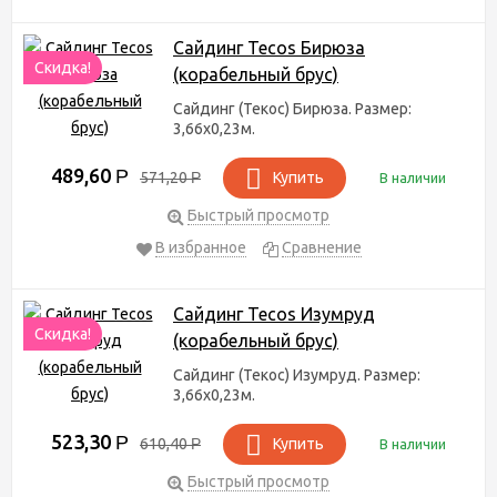
высочайшего качества. Выбор цветов, представленных в
магазине “Валтис” колеблется от самых светлых, пастельных
Сайдинг Tecos Бирюза
до насыщенного изумруда и яркого сапфира,темной арабики и
Скидка!
благородного бургунда. Мы предлагаем вам сайдинг формы
(корабельный брус)
Корабельный брус, точно выдержанной геометрической
Сайдинг (Текос) Бирюза. Размер:
формы, по доступным ценам.
3,66х0,23м.
489,60
Р
571,20
Р
Купить
В наличии
Быстрый просмотр
В избранное
Сравнение
Сайдинг Tecos Изумруд
Скидка!
(корабельный брус)
Сайдинг (Текос) Изумруд. Размер:
3,66х0,23м.
523,30
Р
610,40
Р
Купить
В наличии
Быстрый просмотр