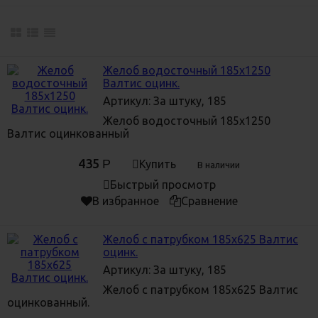
Мы изготавливаем элементы водосточной системы промышленным
способом из оцинкованной стали - долговечного, устойчивого к
воздействиям воды и перепадам температуры, материала. В
дальнейшем на готовое изделие может быть нанесено полимерное
Желоб водосточный 185х1250
покрытие стандартных цветов, повышающее срок службы и
Валтис оцинк.
эксплуатационные характеристики водостока.
Артикул: За штуку, 185
Зачастую в водосточных конструкциях, расположенных на
Желоб водосточный 185х1250
оцинкованных крышах присутствуют лишь воронки и водосточные
Валтис оцинкованный
трубы, без установки горизонтальных желобов. Поток воды
направляется желобами, расположенными на карнизном свесе самой
435
Р
Купить
кровли. Такое решение трудозатратно и неэффективно для крыш с
В наличии
сильноуклонными, крутыми скатами. Тем не менее такой вариант
Быстрый просмотр
водостока более прочный и безопасный: отсутствие горизонтальных
В избранное
Сравнение
элементов исключают повреждение сходящим снегом и сосульками.
Как производитель, помимо стандартных изделий, указанных в
Желоб с патрубком 185х625 Валтис
каталоге интернет- магазина Валтис, мы изготавливаем профили,
оцинк.
костыли (Т-образный) и кронштейны для системы организованного
слива высотных зданий, а также желобы, трубы и другие водосточные
Артикул: За штуку, 185
элементы по вашим индивидуальным размерам.
Желоб с патрубком 185х625 Валтис
оцинкованный.