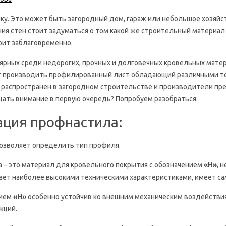
йку. Это может быть загородный дом, гараж или небольшое хозяй
ния стен стоит задуматься о том какой же строительный материал
оит заблаговременно.
ярных среди недорогих, прочных и долговечных кровельных мате
 производить профилированный лист обладающий различными те
 распространен в загородном строительстве и производители пр
щать внимание в первую очередь? Попробуем разобраться:
ция профнастила:
озволяет определить тип профиля.
 – это материал для кровельного покрытия с обозначением
«Н»
, 
ает наиболее высокими техническими характеристиками, имеет са
нием
«Н»
особенно устойчив ко внешним механическим воздействи
кций.