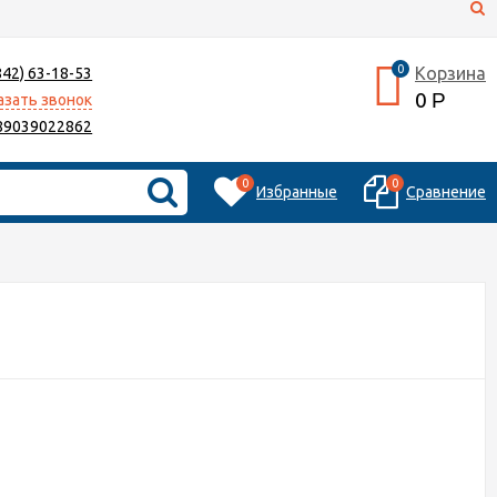
0
Корзина
842) 63-18-53
0
Р
азать звонок
89039022862
0
0
Избранные
Сравнение