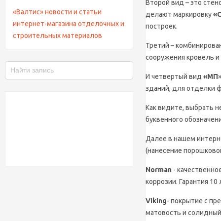
Второй вид – это сте
«Валтис» новости и статьи
делают маркировку
«
интернет-магазина отделочных и
построек.
строительных материалов
Третий – комбинирова
сооружения кровель и 
И четвертый вид
«МП
зданий, для отделки ф
Как видите, выбрать н
буквенного обозначени
Далее в нашем интерне
(нанесение порошковой 
Norman
- качественно
коррозии. Гарантия 10 
Viking
- покрытие с п
матовость и солидный 