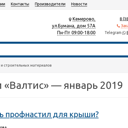
нии
Контакты
Производители
Новости
Кемерово,
8 (3
ул.Бумана, дом 57А
Зак
Пн-Пт 09:00-18:00
Telegram
х и строительных материалов
 «Валтис» — январь 2019
ь профнастил для крыши?
ова