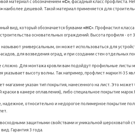
новой материал с обозначением
«С»
, фасадный класс профлиста. Н
С»
наиболее дешевой. Такой материал применяется для строитель
нный вид, который обозначается буквами
«НС
». Профнастил класса
строительства основательных ограждений. Высота профиля - от 3
» называют универсальным, он может использоваться для устройс
асадов, для возведения оград, и при создании стен отдельных по
е сложно. Для монтажа кровли вам подойдут профильные листы мар
я указывает высоту волны. Так например, профлист марки Н-35 я
т-магазине указан тип покрытия, нанесенного на лист. Это может
краски в камере оплавления), либо специальное покрытие марок Norm
е, надежное, относительно и недорогое полимерное покрытие по
лет.
ревосходными защитными свойствами и уникальной шероховатой с
вид. Гарантия 3 года.