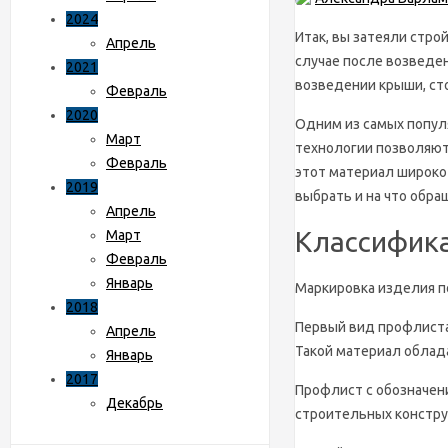
2024
Итак, вы затеяли стро
Апрель
случае после возведе
2021
возведении крыши, ст
Февраль
2020
Одним из самых попул
Март
технологии позволяют
Февраль
этот материал широко
2019
выбрать и на что обра
Апрель
Классифика
Март
Февраль
Январь
Маркировка изделия п
2018
Первый вид профлиста
Апрель
Такой материал облад
Январь
2017
Профлист с обозначе
Декабрь
строительных констру