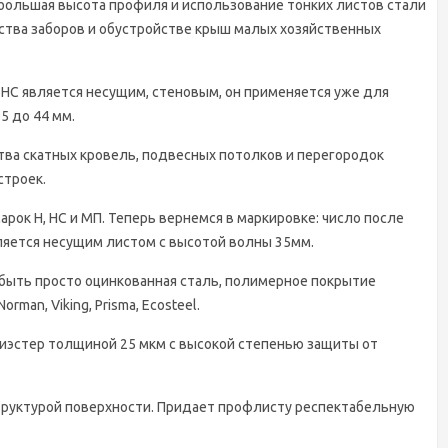
ебольшая высота профиля и использование тонких листов стали
ства заборов и обустройстве крыш малых хозяйственных
 НС является несущим, стеновым, он применяется уже для
5 до 44 мм.
тва скатных кровель, подвесных потолков и перегородок
строек.
ок Н, НС и МП. Теперь вернемся в маркировке: число после
вляется несущим листом с высотой волны 35мм.
 быть просто оцинкованная сталь, полимерное покрытие
an, Viking, Prisma, Ecosteel.
лиэстер толщиной 25 мкм с высокой степенью защиты от
труктурой поверхности. Придает профлисту респектабельную